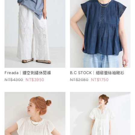
Freada｜鏤空刺繡休閒褲
B.C STOCK｜細褶蕾絲袖襯衫
4300
3950
2080
1750