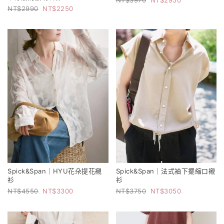
2990
2250
Spick&Span｜HYU花朵提花襯
Spick&Span｜法式袖下擺縮口襯
衫
衫
4550
3300
3750
3050